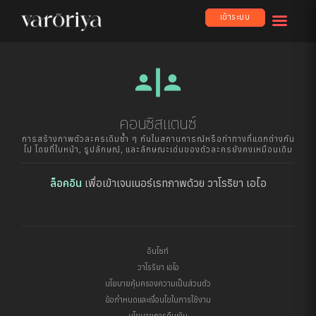
เข้าระบบ
safety_divider
คอนซิสแตนซ์
การสร้างภาพตัวละครเดิมซ้ำ ๆ กันในสถานการณ์หรือท่าทางที่แตกต่างกัน
ไป โดยที่ใบหน้า, รูปลักษณ์, และลักษณะเด่นของตัวละครยังคงเหมือนเดิม
ล็อคอิน
เพื่อเข้าเจนเนอร์เรทภาพด้วย วาโรริยา เอไอ
อินไซท์
วาโรริยา เอไอ
นโยบายคุ้มครองความเป็นส่วนตัว
ข้อกำหนดและเงื่อนไขในการใช้งาน