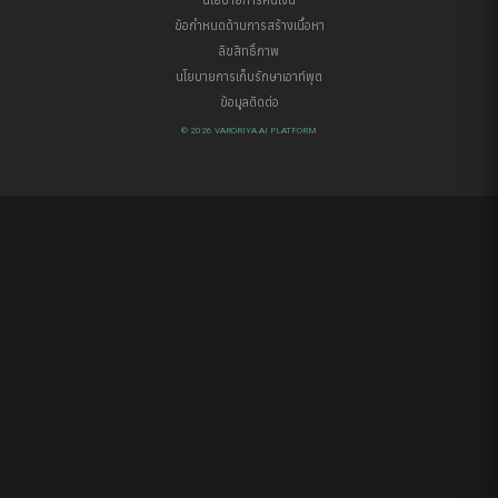
นโยบายการคืนเงิน
ข้อกำหนดด้านการสร้างเนื้อหา
ลิขสิทธิ์ภาพ
นโยบายการเก็บรักษาเอาท์พุต
ข้อมูลติดต่อ
© 2026 VARORIYA AI PLATFORM