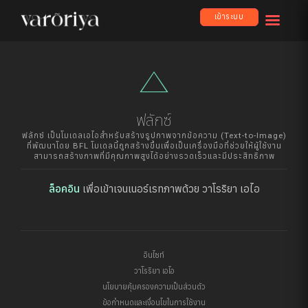
เข้าระบบ
change_history
ฟลักซ์
ฟลักซ์ เป็นโมเดลเอไอสำหรับสร้างรูปภาพจากข้อความ (Text-to-Image)
ที่พัฒนาโดย BFL โมเดลนี้ถูกสร้างขึ้นเพื่อเป็นเครื่องมือที่ช่วยให้ผู้ใช้งาน
สามารถสร้างภาพที่มีคุณภาพสูงได้อย่างรวดเร็วและมีประสิทธิภาพ
ล็อคอิน
เพื่อเข้าเจนเนอร์เรทภาพด้วย วาโรริยา เอไอ
อินไซท์
วาโรริยา เอไอ
นโยบายคุ้มครองความเป็นส่วนตัว
ข้อกำหนดและเงื่อนไขในการใช้งาน