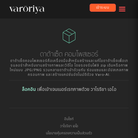
เข้าระบบ
package_2
ดาต้าเซ็ต คอมโพสเซอร์
ดาต้าเซ็ตคอมโพสเซอร์คือเครื่องมือสำหรับสร้างและแก้ไขดาต้าเซ็ตเพื่อเท
รนลอร่าสำหรับงานสร้างภาพและวิดีโอ โดยรองรับไฟล์ zip เดิมหรือภาพ
ใหม่แบบ JPG/PNG รวมหลายดาต้าเข้าด้วยกัน ซ่อมแซมและอัปสเกลภาพ
ครอบภาพ และสร้างแคปชันอัตโนมัติด้วย Varo-AI.
ล็อคอิน
เพื่อเข้าเจนเนอร์เรทภาพด้วย วาโรริยา เอไอ
อินไซท์
วาโรริยา เอไอ
นโยบายคุ้มครองความเป็นส่วนตัว