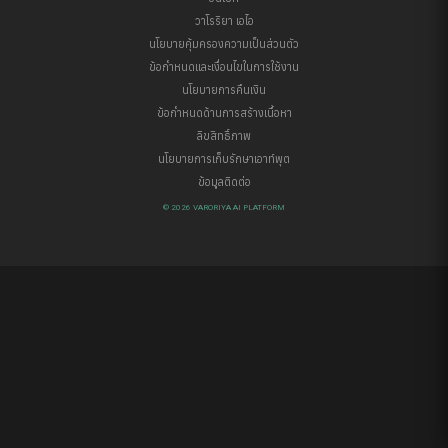
วาโรริยา เอไอ
นโยบายคุ้มครองความเป็นส่วนตัว
ข้อกำหนดและเงื่อนไขในการใช้งาน
นโยบายการคืนเงิน
ข้อกำหนดด้านการสร้างเนื้อหา
ลิขสิทธิ์ภาพ
นโยบายการเก็บรักษาเอาท์พุต
ข้อมูลติดต่อ
© 2026 VARORIYA AI PLATFORM