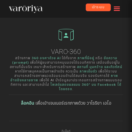
เข้าระบบ
simulation
VARO-360
สร้างภาพ
360 องศาด้วย AI
ได้ทั้งจาก
ภาพที่มีอยู่
หรือ
ข้อความ
(prompt)
เพื่อให้ผู้ชมสามารถหมุนมองได้รอบทิศทาง เสมือนยืนอยู่ใน
สถานที่นั้นจริง เหมาะสำหรับการสร้างภาพ
สถานที่ มุมกว้าง และทิวทัศน์
หากใช้ภาพบุคคลเป็นภาพอ้างอิง ควรเป็น
ภาพเต็มตัว
เพื่อให้ระบบ
สามารถสร้างสภาพแวดล้อมรอบด้านได้สมจริง รองรับการใช้
ภาพ
อ้างอิงหลายภาพ
เพื่อให้ AI นำข้อมูลมาประกอบการสร้างภาพแบบรอบ
ทิศทาง และสามารถนำไป
โพสต์แสดงผลแบบ 360° บน Facebook ได้
โดยตรง
.
ล็อคอิน
เพื่อเข้าเจนเนอร์เรทภาพด้วย วาโรริยา เอไอ
อินไซท์