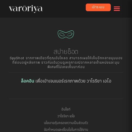
เข้าระบบ
domino_mask
สปายช็อต
SpyShot จากภาพเดียวที่คุณอับโหลด สามารถเผยให้เห็นอีกหลายมุมมอง
ที่ซ่อนอยู่หลังภาพ ราวกับเดินวนดูเหตุการณ์จากหลายตำแหน่งและมุม
พิเศษที่ไม่เคยเห็นมาก่อน
ล็อคอิน
เพื่อเข้าเจนเนอร์เรทภาพด้วย วาโรริยา เอไอ
อินไซท์
วาโรริยา เอไอ
นโยบายคุ้มครองความเป็นส่วนตัว
ข้อกำหนดและเงื่อนไขในการใช้งาน