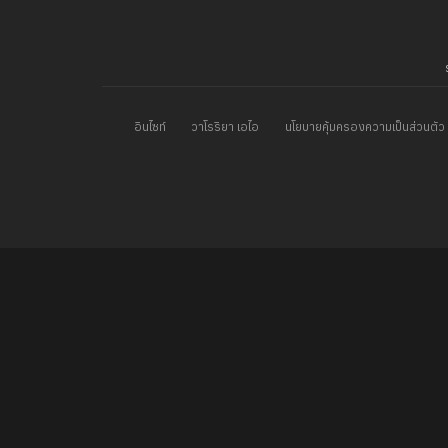
อินไซท์
วาโรริยา เอไอ
นโยบายคุ้มครองความเป็นส่วนตัว