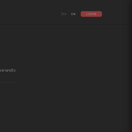
ไทย
EN
LOGIN
ลหลายๆตัว