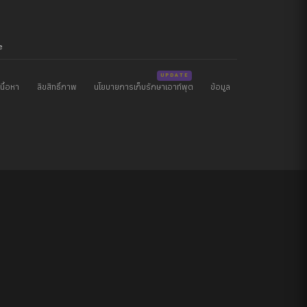
e
UPDATE
นื้อหา
ลิขสิทธิ์ภาพ
นโยบายการเก็บรักษาเอาท์พุต
ข้อมูล