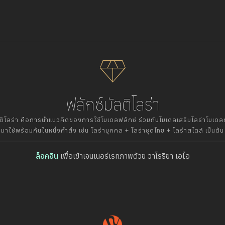
diamond
ฟลักซ์มัลติโลร่า
ลติโลร่า คือการนำแนวคิดของการใช้โมเดลฟลักซ์ ร่วมกับโมเดลเสริมโลร่าโมเด
มาใช้พร้อมกันในหนึ่งคำสั่ง เช่น โลร่าบุคคล + โลร่าชุดไทย + โลร่าสไตล์ เป็นต้น
ล็อคอิน
เพื่อเข้าเจนเนอร์เรทภาพด้วย วาโรริยา เอไอ