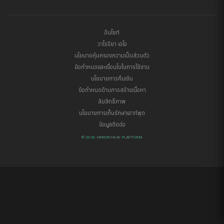
อินไซท์
วาโรริยา เอไอ
นโยบายคุ้มครองความเป็นส่วนตัว
ข้อกำหนดและเงื่อนไขในการใช้งาน
นโยบายการคืนเงิน
ข้อกำหนดด้านการสร้างเนื้อหา
ลิขสิทธิ์ภาพ
นโยบายการเก็บรักษาเอาท์พุต
ข้อมูลติดต่อ
© 2026 VARORIYA AI PLATFORM