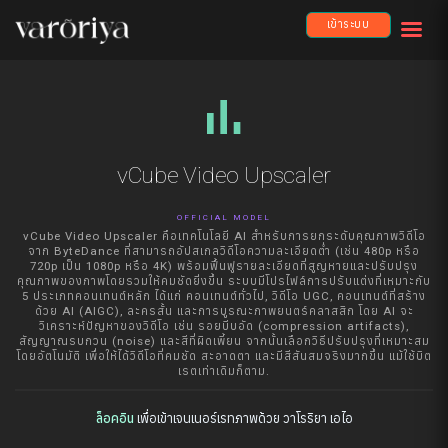
เข้าระบบ
bar_chart
vCube Video Upscaler
OFFICIAL MODEL
vCube Video Upscaler คือเทคโนโลยี AI สำหรับการยกระดับคุณภาพวิดีโอ
จาก ByteDance ที่สามารถอัปสเกลวิดีโอความละเอียดต่ำ (เช่น 480p หรือ
720p เป็น 1080p หรือ 4K) พร้อมฟื้นฟูรายละเอียดที่สูญหายและปรับปรุง
คุณภาพของภาพโดยรวมให้คมชัดยิ่งขึ้น ระบบมีโปรไฟล์การปรับแต่งที่เหมาะกับ
5 ประเภทคอนเทนต์หลัก ได้แก่ คอนเทนต์ทั่วไป, วิดีโอ UGC, คอนเทนต์ที่สร้าง
ด้วย AI (AIGC), ละครสั้น และการบูรณะภาพยนตร์คลาสสิก โดย AI จะ
วิเคราะห์ปัญหาของวิดีโอ เช่น รอยบีบอัด (compression artifacts),
สัญญาณรบกวน (noise) และสีที่ผิดเพี้ยน จากนั้นเลือกวิธีปรับปรุงที่เหมาะสม
โดยอัตโนมัติ เพื่อให้ได้วิดีโอที่คมชัด สะอาดตา และมีสีสันสมจริงมากขึ้น แม้ใช้บิต
เรตเท่าเดิมก็ตาม.
ล็อคอิน
เพื่อเข้าเจนเนอร์เรทภาพด้วย วาโรริยา เอไอ