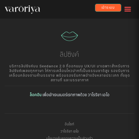
เข้าระบบ
lips
ลิปซิงค์
บริการลิปซิงค์บน Seedance 2.0 ที่ออกแบบ UX/UI มาเฉพาะสำหรับการ
ลิปซิงค์เพลงทุกภาษา ให้การเคลื่อนไหวปากที่เป็นธรรมชาติสูง รองรับการ
เคลื่อนกล้องตามคำบรรยาย พร้อมรองรับภาพอ้างอิงหลายประเภท ทั้งชุด
สถานที่ และบรรยากาศ
ล็อคอิน
เพื่อเข้าเจนเนอร์เรทภาพด้วย วาโรริยา เอไอ
อินไซท์
วาโรริยา เอไอ
นโยบายคุ้มครองความเป็นส่วนตัว