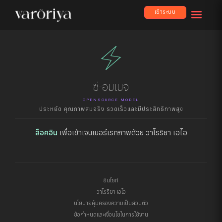
เข้าระบบ
electric_bolt
ซี-อิมเมจ
OPENSOURCE MODEL
ประหยัด คุณภาพสมจริง รวดเร็วและมีประสิทธิภาพสูง
ล็อคอิน
เพื่อเข้าเจนเนอร์เรทภาพด้วย วาโรริยา เอไอ
อินไซท์
วาโรริยา เอไอ
นโยบายคุ้มครองความเป็นส่วนตัว
ข้อกำหนดและเงื่อนไขในการใช้งาน