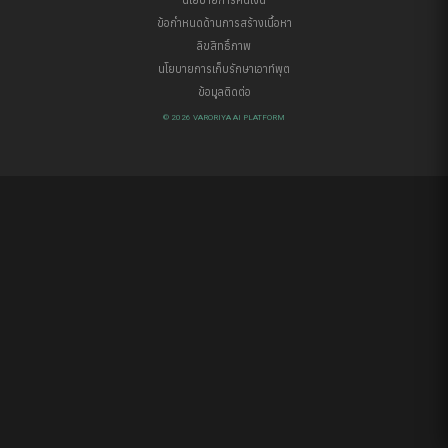
นโยบายการคืนเงิน
ข้อกำหนดด้านการสร้างเนื้อหา
ลิขสิทธิ์ภาพ
นโยบายการเก็บรักษาเอาท์พุต
ข้อมูลติดต่อ
© 2026 VARORIYA AI PLATFORM