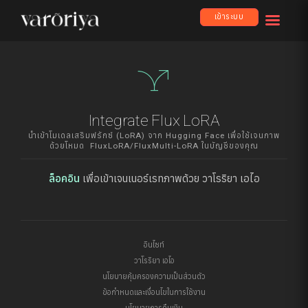
เข้าระบบ
airline_stops
Integrate Flux LoRA
นำเข้าโมเดลเสริมฟรักซ์ (LoRA) จาก Hugging Face เพื่อใช้เจนภาพ
ด้วยโหมด FluxLoRA/FluxMulti-LoRA ในบัญชีของคุณ
ล็อคอิน
เพื่อเข้าเจนเนอร์เรทภาพด้วย วาโรริยา เอไอ
อินไซท์
วาโรริยา เอไอ
นโยบายคุ้มครองความเป็นส่วนตัว
ข้อกำหนดและเงื่อนไขในการใช้งาน