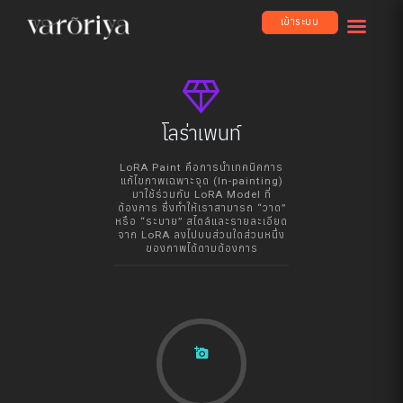
เข้าระบบ
diamond
โลร่าเพนท์
LoRA Paint คือการนำเทคนิคการ
แก้ไขภาพเฉพาะจุด (In-painting)
มาใช้ร่วมกับ LoRA Model ที่
ต้องการ ซึ่งทำให้เราสามารถ “วาด”
หรือ “ระบาย” สไตล์และรายละเอียด
จาก LoRA ลงไปบนส่วนใดส่วนหนึ่ง
ของภาพได้ตามต้องการ
add_a_photo