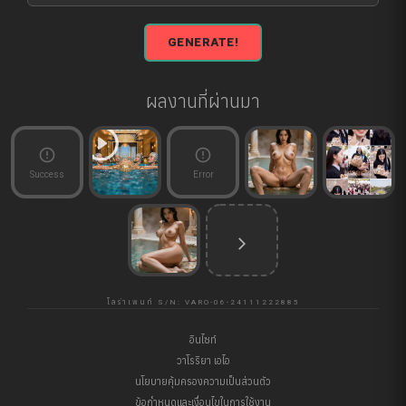
GENERATE!
ผลงานที่ผ่านมา
error_outline
error_outline
Success
Error
arrow_forward_ios
โลร่าเพนท์ S/N: VARO-06-24111222885
อินไซท์
วาโรริยา เอไอ
นโยบายคุ้มครองความเป็นส่วนตัว
ข้อกำหนดและเงื่อนไขในการใช้งาน