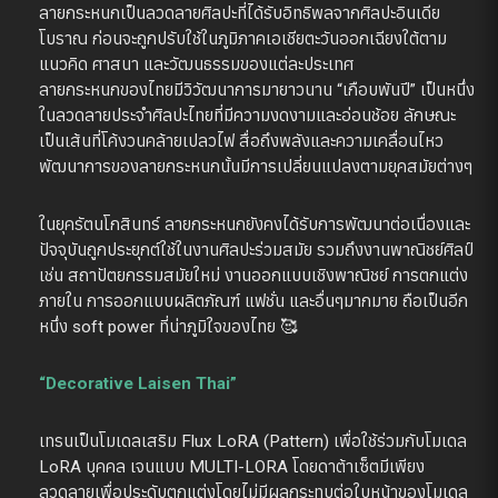
ลายกระหนกเป็นลวดลายศิลปะที่ได้รับอิทธิพลจากศิลปะอินเดีย
โบราณ ก่อนจะถูกปรับใช้ในภูมิภาคเอเชียตะวันออกเฉียงใต้ตาม
แนวคิด ศาสนา และวัฒนธรรมของแต่ละประเทศ
ลายกระหนกของไทยมีวิวัฒนาการมายาวนาน “เกือบพันปี” เป็นหนึ่ง
ในลวดลายประจำศิลปะไทยที่มีความงดงามและอ่อนช้อย ลักษณะ
เป็นเส้นที่โค้งวนคล้ายเปลวไฟ สื่อถึงพลังและความเคลื่อนไหว
พัฒนาการของลายกระหนกนั้นมีการเปลี่ยนแปลงตามยุคสมัยต่างๆ
ในยุครัตนโกสินทร์ ลายกระหนกยังคงได้รับการพัฒนาต่อเนื่องและ
ปัจจุบันถูกประยุกต์ใช้ในงานศิลปะร่วมสมัย รวมถึงงานพาณิชย์ศิลป์
เช่น สถาปัตยกรรมสมัยใหม่ งานออกแบบเชิงพาณิชย์ การตกแต่ง
ภายใน การออกแบบผลิตภัณฑ์ แฟชั่น และอื่นๆมากมาย ถือเป็นอีก
หนึ่ง soft power ที่น่าภูมิใจของไทย 🥰
“Decorative Laisen Thai”
เทรนเป็นโมเดลเสริม Flux LoRA (Pattern) เพื่อใช้ร่วมกับโมเดล
LoRA บุคคล เจนแบบ MULTI-LORA โดยดาต้าเซ็ตมีเพียง
ลวดลายเพื่อประดับตกแต่งโดยไม่มีผลกระทบต่อใบหน้าของโมเดล