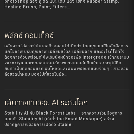
photoshop ต้อง ถู ตัด แปะ เติม แต่ง ใช้ทั้ง Rubber Stamp,
Healing Brush, Paint, Filters…
ฟลักซ์ คอนเท็กซ์
หลังจากได้ข่าวว่าโมเดลที่รอคอยได้เปิดตัว โดยคุณสมบัติหลักคือการ
แก้ไขภาพ ปรับคุณภาพ เปลี่ยนสไตล์ เปลี่ยนฉาก และอะไรก็ได้ที่ใจ
ต้องการด้วยพร้อมท์ จึงเริ่มนั่งหน้าจอเพื่อ Intergrade เข้ากับระบบ
varoriya และทดสอบโดยใช้ภาพนางแบบกับสินค้าและระบุให้ถือ
สินค้าเป็นทดสอบแรก อับโหลดและพิมพ์พร้อมท์แบบง่ายๆ : สาวสวย
ถือขวดน้ำหอม มองไปที่ขวดในมือ…
เส้นทางทีมวิจัย AI ระดับโลก
Stability AI กับ Black Forest Labs – จากความร่วมมือสู่การ
แยกตัว Stability AI (ก่อตั้งโดย Emad Mostaque) สร้าง
ปรากฏการณ์ด้วยการเปิดตัว Stable…