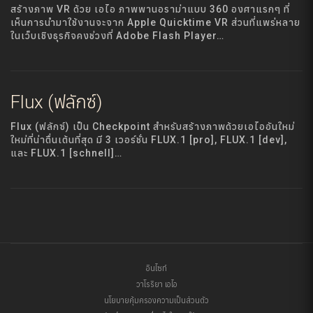
สร้างภาพ VR ด้วย เอไอ ภาพพานอราม่าแบบ 360 องศาแรกๆ ที่
เห็นการนำมาใช้งานจะจาก Apple Quicktime VR ส่วนที่แพร่หลาย
ในเว็บเชิงธุรกิจคงช่วงที่ Adobe Flash Player…
Flux (ฟลักซ์)
Flux (ฟลักซ์) เป็น Checkpoint สำหรับสร้างภาพด้วยเอไออันใหม่
ใหม่ที่น่าตื่นเต้นที่สุด มี 3 เวอร์ชั่น FLUX.1 [pro], FLUX.1 [dev],
และ FLUX.1 [schnell]…
อินไซท์
วาโรริยา เอไอ
นโยบายคุ้มครองความเป็นส่วนตัว