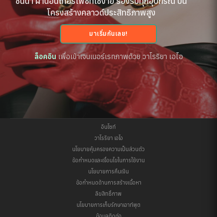
ชั้นนำ ผ่านอินเทอร์เฟซที่ใช้ง่าย รองรับทุกอุปกรณ์ บน
โครงสร้างคลาวด์ประสิทธิภาพสูง
มาเริ่มกันเลย!
ล็อคอิน
เพื่อเข้าเจนเนอร์เรทภาพด้วย วาโรริยา เอไอ
อินไซท์
วาโรริยา เอไอ
นโยบายคุ้มครองความเป็นส่วนตัว
ข้อกำหนดและเงื่อนไขในการใช้งาน
นโยบายการคืนเงิน
ข้อกำหนดด้านการสร้างเนื้อหา
ลิขสิทธิ์ภาพ
นโยบายการเก็บรักษาเอาท์พุต
ข้อมูลติดต่อ